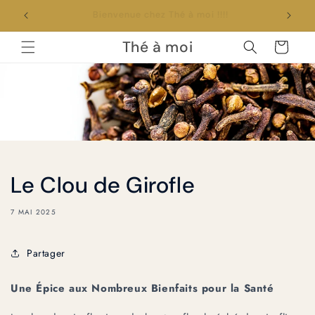
et
passer
Profitez de 10% avec le code The10
au
contenu
Thé à moi
Panier
Le Clou de Girofle
7 MAI 2025
Partager
Une Épice aux Nombreux Bienfaits pour la Santé