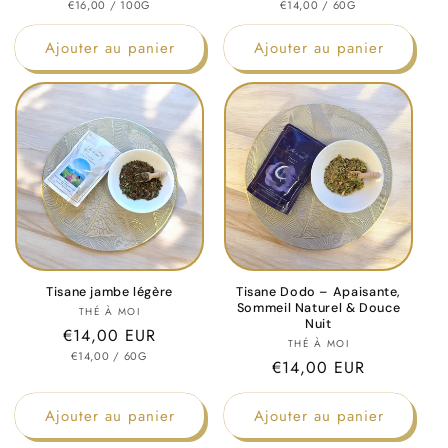
PRIX
PAR
PRIX
PAR
habituel
€16,00
/
100G
habituel
€14,00
/
60G
UNITAIRE
UNITAIRE
Ajouter au panier
Ajouter au panier
Tisane jambe légère
Tisane Dodo – Apaisante,
Sommeil Naturel & Douce
Fournisseur :
THÉ À MOI
Nuit
Prix
€14,00 EUR
Fournisseur :
THÉ À MOI
PRIX
PAR
habituel
€14,00
/
60G
Prix
€14,00 EUR
UNITAIRE
habituel
Ajouter au panier
Ajouter au panier