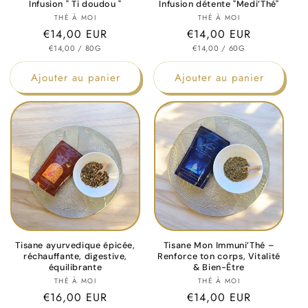
o
Infusion " Ti doudou "
Infusion détente "Medi’Thé"
Fournisseur :
Fournisseur :
THÉ À MOI
THÉ À MOI
n
Prix
€14,00 EUR
Prix
€14,00 EUR
PRIX
PAR
PRIX
PAR
habituel
€14,00
/
80G
habituel
€14,00
/
60G
:
UNITAIRE
UNITAIRE
Ajouter au panier
Ajouter au panier
Tisane ayurvedique épicée,
Tisane Mon Immuni’Thé –
réchauffante, digestive,
Renforce ton corps, Vitalité
équilibrante
& Bien-Être
Fournisseur :
Fournisseur :
THÉ À MOI
THÉ À MOI
Prix
€16,00 EUR
Prix
€14,00 EUR