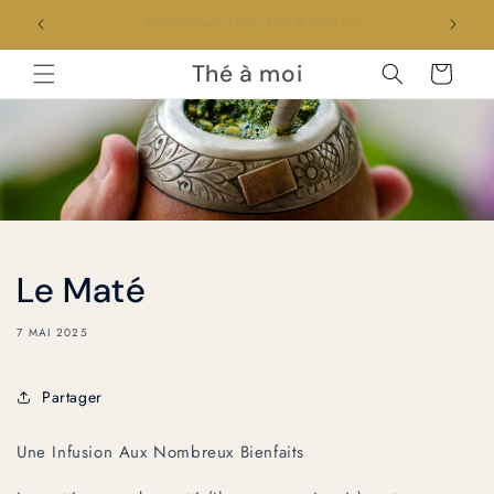
et
passer
Profitez de 10% avec le code The10
au
contenu
Thé à moi
Panier
Le Maté
7 MAI 2025
Partager
Une Infusion Aux Nombreux Bienfaits