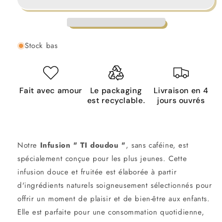
Ti
Ti
doudou
doudou
&quot;
&quot;
Stock bas
Fait avec amour
Le packaging
Livraison en 4
est recyclable.
jours ouvrés
Notre
Infusion " TI doudou "
, sans caféine, est
spécialement conçue pour les plus jeunes. Cette
infusion douce et fruitée est élaborée à partir
d'ingrédients naturels soigneusement sélectionnés pour
offrir un moment de plaisir et de bien-être aux enfants.
Elle est parfaite pour une consommation quotidienne,